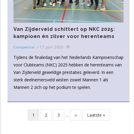
Van Zijderveld schittert op NKC 2025:
kampioen én zilver voor herenteams
/
17 juni 2025
Competitie
Tijdens de finaledag van het Nederlands Kampioenschap
voor Clubteams (NKC) 2025 hebben de herenteams van
Van Zijderveld geweldige prestaties geleverd. In een
sterk deelnemersveld wisten zowel Mannen 1 als
Mannen 2 zich op het podium te spelen.
Huidige
1
Pagina
2
Pagina
3
…
Volgende
››
Laatste
Laatste »
Paginatie
pagina
pagina
pagina