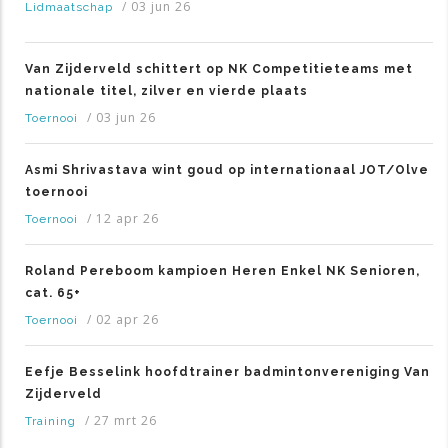
/
03 jun 26
Lidmaatschap
Van Zijderveld schittert op NK Competitieteams met
nationale titel, zilver en vierde plaats
/
03 jun 26
Toernooi
Asmi Shrivastava wint goud op internationaal JOT/Olve
toernooi
/
12 apr 26
Toernooi
Roland Pereboom kampioen Heren Enkel NK Senioren,
cat. 65+
/
02 apr 26
Toernooi
Eefje Besselink hoofdtrainer badmintonvereniging Van
Zijderveld
/
27 mrt 26
Training