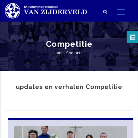
Overslaan
en
naar
de
inhoud
Competitie
gaan
Home
-
Competitie
Kruimelpad
updates en verhalen Competitie