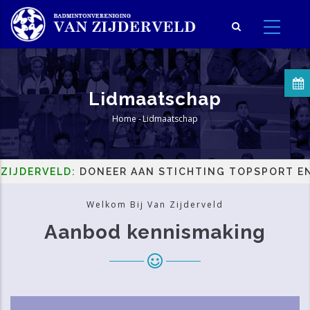
Overslaan
en
naar
de
inhoud
Lidmaatschap
gaan
Home
-
Lidmaatschap
Kruimelpad
RVELD:
DONEER AAN STICHTING TOPSPORT EN HELP
Welkom Bij Van Zijderveld
Aanbod kennismaking