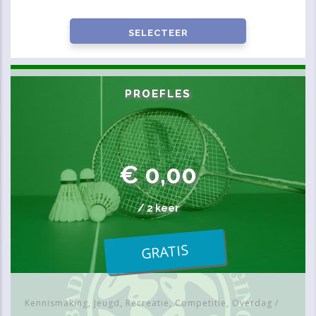
PROEFLES
PROEFLES
€ 0,00
/ 2 keer
GRATIS
Kennismaking, Jeugd, Recreatie, Competitie, Overdag
/