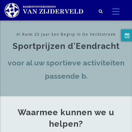
Overslaan
en
naar
de
inhoud
Al Ruim 25 Jaar Een Begrip In De Vechtstreek
gaan
Sportprijzen d'Eendracht
voor al uw sportieve activiteiten
passende beker
.
Waarmee kunnen we u
helpen?