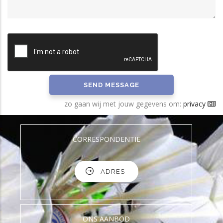
zo gaan wij met jouw gegevens om:
privacy
CORRESPONDENTIE
ADRES
ONS AANBOD