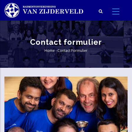
Skip
to
main
content
Contact formulier
Home
-
Contact Formulier
Breadcrumb